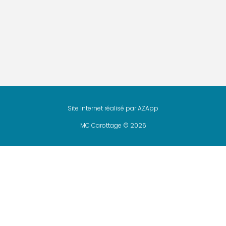
Site internet réalisé par
AZApp
MC Carottage © 2026