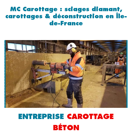
SCIAGE AU
MC Carottage : sciages diamant,
carottages & déconstruction en Île-
DIAMANT
de-France
En savoir plus
ENTREPRISE
CAROTTAGE
BÉTON