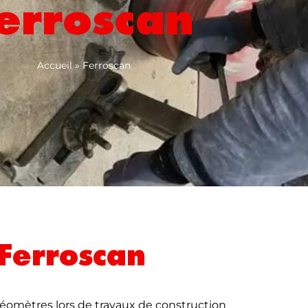
erroscan
Accueil
»
Ferroscan
Ferroscan
s géomètres lors de travaux de construction