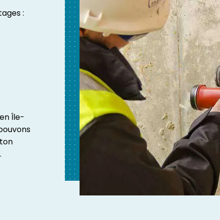
ages :
en Île-
 pouvons
éton
.