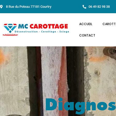
8 Rue du Poteau 77181 Courtry
06 49 82 98 38
ACCUEIL
CAROTT
CONTACT
Diagnos